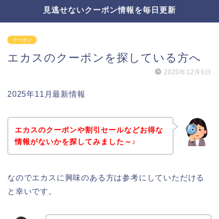
見逃せないクーポン情報を毎日更新
クーポン
エカスのクーポンを探している方へ
2020年12月6日
2025年11月最新情報
エカスのクーポンや割引セールなどお得な
情報がないかを探してみました～♪
なのでエカスに興味のある方は参考にしていただける
と幸いです。