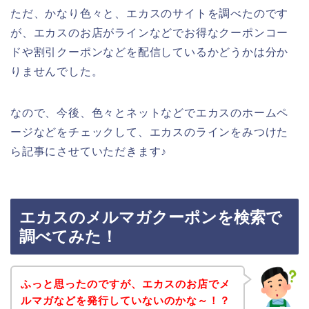
ただ、かなり色々と、エカスのサイトを調べたのです
が、エカスのお店がラインなどでお得なクーポンコー
ドや割引クーポンなどを配信しているかどうかは分か
りませんでした。
なので、今後、色々とネットなどでエカスのホームペ
ージなどをチェックして、エカスのラインをみつけた
ら記事にさせていただきます♪
エカスのメルマガクーポンを検索で
調べてみた！
ふっと思ったのですが、エカスのお店でメ
ルマガなどを発行していないのかな～！？