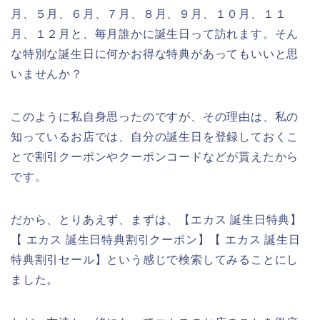
月、５月、６月、７月、８月、９月、１０月、１１
月、１２月と、毎月誰かに誕生日って訪れます。そん
な特別な誕生日に何かお得な特典があってもいいと思
いませんか？
このように私自身思ったのですが、その理由は、私の
知っているお店では、自分の誕生日を登録しておくこ
とで割引クーポンやクーポンコードなどが貰えたから
です。
だから、とりあえず、まずは、【エカス 誕生日特典】
【 エカス 誕生日特典割引クーポン】【 エカス 誕生日
特典割引セール】という感じで検索してみることにし
ました。