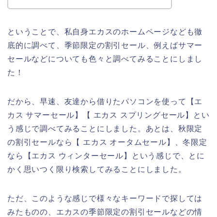
ということで、私自身エカスのホームページなども徹
底的に調べて、季節限定の割引セール、例えばサマー
セールなどについても色々と調べてみることにしまし
た！
だから、早速、友達から借りたパソコンを使って【エ
カス サマーセール】【 エカス スプリングセール】とい
う感じで調べてみることにしました。あとは、秋限定
の割引セールなら【 エカス オータムセール】、冬限定
なら【エカス ウィンターセール】という感じで、とに
かく思いつく限り検索してみることにしました。
ただ、このような感じで様々なキーワードで探しては
みたものの、エカスの季節限定の割引セールなどの情