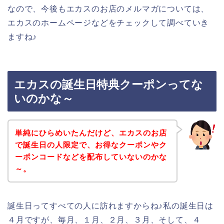
なので、今後もエカスのお店のメルマガについては、
エカスのホームページなどをチェックして調べていき
ますね♪
エカスの誕生日特典クーポンってな
いのかな～
単純にひらめいたんだけど、エカスのお店
で誕生日の人限定で、お得なクーポンやク
ーポンコードなどを配布していないのかな
～。
誕生日ってすべての人に訪れますからね♪私の誕生日は
４月ですが、毎月、１月、２月、３月、そして、４