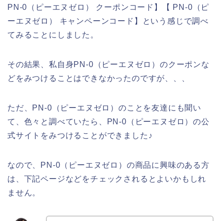
PN-0（ピーエヌゼロ） クーポンコード】【 PN-0（ピ
ーエヌゼロ） キャンペーンコード】という感じで調べ
てみることにしました。
その結果、私自身PN-0（ピーエヌゼロ）のクーポンな
どをみつけることはできなかったのですが、、、
ただ、PN-0（ピーエヌゼロ）のことを友達にも聞い
て、色々と調べていたら、PN-0（ピーエヌゼロ）の公
式サイトをみつけることができました♪
なので、PN-0（ピーエヌゼロ）の商品に興味のある方
は、下記ページなどをチェックされるとよいかもしれ
ません。