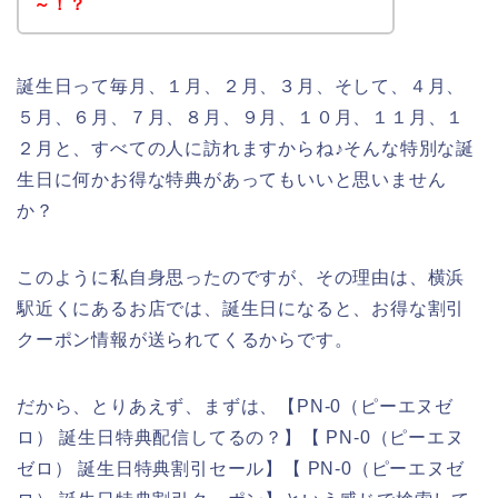
～！？
誕生日って毎月、１月、２月、３月、そして、４月、
５月、６月、７月、８月、９月、１０月、１１月、１
２月と、すべての人に訪れますからね♪そんな特別な誕
生日に何かお得な特典があってもいいと思いません
か？
このように私自身思ったのですが、その理由は、横浜
駅近くにあるお店では、誕生日になると、お得な割引
クーポン情報が送られてくるからです。
だから、とりあえず、まずは、【PN-0（ピーエヌゼ
ロ） 誕生日特典配信してるの？】【 PN-0（ピーエヌ
ゼロ） 誕生日特典割引セール】【 PN-0（ピーエヌゼ