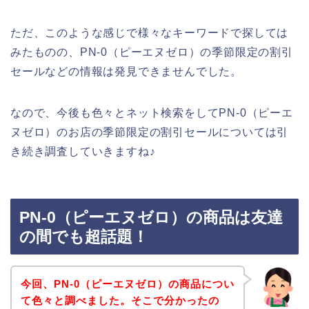
ただ、このような感じで様々なキーワードで探しては
みたものの、PN-0（ピーエヌゼロ）の季節限定の割引
セールなどの情報は発見できませんでした。
なので、今後も色々とネット検索をしてPN-0（ピーエ
ヌゼロ）のお店の季節限定の割引セールについては引
き続き調査していきますね♪
PN-0（ピーエヌゼロ）の商品は友達
の間でも超話題！
今回、PN-0（ピーエヌゼロ）の商品につい
て色々と調べました。そこで分かったの