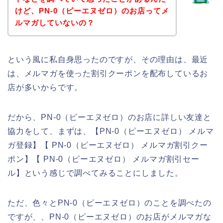
けど、PN-0（ピーエヌゼロ）のお店ってメ
ルマガしていないの？
という風に私自身思ったのですが、その理由は、最近
は、メルマガを使った割引クーポンを配布しているお
店が多いからです。
だから、PN-0（ピーエヌゼロ）のお店に詳しい友達と
協力をして、まずは、【PN-0（ピーエヌゼロ） メルマ
ガ登録】【 PN-0（ピーエヌゼロ） メルマガ割引クー
ポン】【 PN-0（ピーエヌゼロ） メルマガ割引セー
ル】という感じで調べてみることにしました。
ただ、色々とPN-0（ピーエヌゼロ）のことを調べたの
ですが、、PN-0（ピーエヌゼロ）のお店がメルマガな