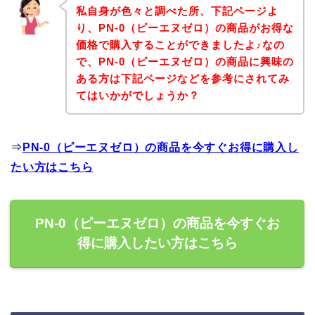
私自身が色々と調べた所、下記ページよ
り、PN-0（ピーエヌゼロ）の商品がお得な
価格で購入することができましたよ♪なの
で、PN-0（ピーエヌゼロ）の商品に興味の
ある方は下記ページなどを参考にされてみ
てはいかがでしょうか？
⇒
PN-0（ピーエヌゼロ）の商品を今すぐお得に購入し
たい方はこちら
PN-0（ピーエヌゼロ）の商品を今すぐお
得に購入したい方はこちら