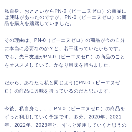
私自身、おとといからPN-0（ピーエヌゼロ）の商品に
は興味があったのですが、PN-0（ピーエヌゼロ）の商
品を購入を躊躇していました。
その理由は、PN-0（ピーエヌゼロ）の商品が今の自分
に本当に必要なのか？と、若干迷っていたからです。
でも、先日友達がPN-0（ピーエヌゼロ）の商品のこと
をオススメしていて、かなり興味を持ちました。
だから、あなたも私と同じようにPN-0（ピーエヌゼ
ロ）の商品に興味を持っているのだと思います。
今後、私自身も、、、PN-0（ピーエヌゼロ）の商品を
ずっと利用していく予定です。多分、2020年、2021
年、2022年、2023年と、ずっと愛用していくと思うの