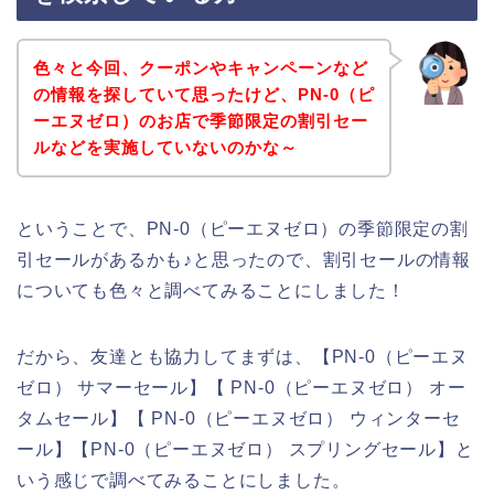
色々と今回、クーポンやキャンペーンなど
の情報を探していて思ったけど、PN-0（ピ
ーエヌゼロ）のお店で季節限定の割引セー
ルなどを実施していないのかな～
ということで、PN-0（ピーエヌゼロ）の季節限定の割
引セールがあるかも♪と思ったので、割引セールの情報
についても色々と調べてみることにしました！
だから、友達とも協力してまずは、【PN-0（ピーエヌ
ゼロ） サマーセール】【 PN-0（ピーエヌゼロ） オー
タムセール】【 PN-0（ピーエヌゼロ） ウィンターセ
ール】【PN-0（ピーエヌゼロ） スプリングセール】と
いう感じで調べてみることにしました。