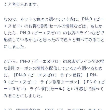
くと考えられます。
なので、ネットで色々と調べていく内に、PN-0（ピー
エヌゼロ）のお得な割引セールの情報などは、もしか
したら、PN-0（ピーエヌゼロ）のお店のラインなどで
配信しているかも♪と思ったので色々と調べてみること
にしました。
だから、PN-0（ピーエヌゼロ）のお店がラインでお得
な割引クーポンの情報を配信しているかを調べるため
に、【PN-0（ピーエヌゼロ） ライン登録】【 PN-
0（ピーエヌゼロ） ライン割引クーポン】【 PN-0（ピ
ーエヌゼロ） ライン割引セール】という感じで調べて
みることにしました。