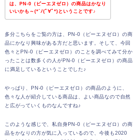
は、PN-0（ピーエヌゼロ）の商品はかなり
いいかも～(*´ﾉ(ﾟ∀ﾟ*)ということです♪
多分こちらをご覧の方は、PN-0（ピーエヌゼロ）の商
品にかなり興味がある方だと思います。そして、今回
色々とPN-0（ピーエヌゼロ）のことを調べてみて分か
ったことは数多くの人がPN-0（ピーエヌゼロ）の商品
に満足しているということでした♪
やっぱり、PN-0（ピーエヌゼロ）の商品のように、
色々な人が紹介している商品は、よい商品なので自然
と広がっていくものなんですね♪
このような感じで、私自身PN-0（ピーエヌゼロ）の商
品をかなりの方が気に入っているので、今後も2020