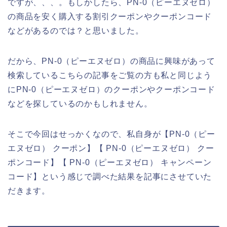
ですが、、、。もしかしたら、PN-0（ピーエヌゼロ）
の商品を安く購入する割引クーポンやクーポンコード
などがあるのでは？と思いました。
だから、PN-0（ピーエヌゼロ）の商品に興味があって
検索しているこちらの記事をご覧の方も私と同じよう
にPN-0（ピーエヌゼロ）のクーポンやクーポンコード
などを探しているのかもしれません。
そこで今回はせっかくなので、私自身が【PN-0（ピー
エヌゼロ） クーポン】【 PN-0（ピーエヌゼロ） クー
ポンコード】【 PN-0（ピーエヌゼロ） キャンペーン
コード】という感じで調べた結果を記事にさせていた
だきます。