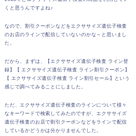
くと思うんですよね♪
なので、割引クーポンなどをエクササイズ遺伝子検査
のお店のラインで配信していないのかな～と思いまし
た。
だから、まずは、【エクササイズ遺伝子検査 ライン登
録】【 エクササイズ遺伝子検査 ライン割引クーポン】
【 エクササイズ遺伝子検査 ライン割引セール】という
感じで調べてみることにしました。
ただ、エクササイズ遺伝子検査のラインについて様々
なキーワードで検索してみたのですが、エクササイズ
遺伝子検査のお店で割引クーポンなどをラインで配信
しているかどうかは分かりませんでした。