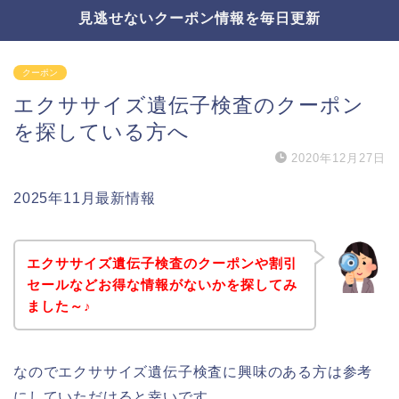
見逃せないクーポン情報を毎日更新
クーポン
エクササイズ遺伝子検査のクーポン
を探している方へ
2020年12月27日
2025年11月最新情報
エクササイズ遺伝子検査のクーポンや割引
セールなどお得な情報がないかを探してみ
ました～♪
なのでエクササイズ遺伝子検査に興味のある方は参考
にしていただけると幸いです。