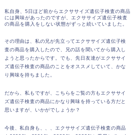
私自身、5日ほど前からエクササイズ遺伝子検査の商品
には興味があったのですが、エクササイズ遺伝子検査
の商品を購入をしない状態がずっと続いていました。
その理由は、私の兄が先立ってエクササイズ遺伝子検
査の商品を購入したので、兄の話を聞いてから購入し
ようと思ったからです。でも、先日友達がエクササイ
ズ遺伝子検査の商品のことをオススメしていて、かな
り興味を持ちました。
だから、私もですが、こちらをご覧の方もエクササイ
ズ遺伝子検査の商品にかなり興味を持っている方だと
思いますが、いかがでしょうか？
今後、私自身も、、、エクササイズ遺伝子検査の商品