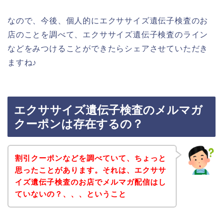
なので、今後、個人的にエクササイズ遺伝子検査のお
店のことを調べて、エクササイズ遺伝子検査のライン
などをみつけることができたらシェアさせていただき
ますね♪
エクササイズ遺伝子検査のメルマガ
クーポンは存在するの？
割引クーポンなどを調べていて、ちょっと
思ったことがあります。それは、エクササ
イズ遺伝子検査のお店でメルマガ配信はし
ていないの？、、、ということ