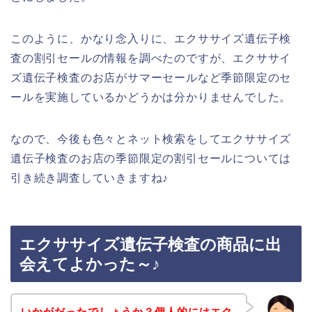
このように、かなり念入りに、エクササイズ遺伝子検
査の割引セールの情報を調べたのですが、エクササイ
ズ遺伝子検査のお店がサマーセールなど季節限定のセ
ールを実施しているかどうかは分かりませんでした。
なので、今後も色々とネット検索をしてエクササイズ
遺伝子検査のお店の季節限定の割引セールについては
引き続き調査していきますね♪
エクササイズ遺伝子検査の商品に出
会えてよかった～♪
いかがだったでしょうか？個人的にはエク