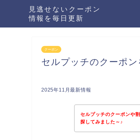
見逃せないクーポン
情報を毎日更新
クーポン
セルプッチのクーポン
2025年11月最新情報
セルプッチのクーポンや
探してみました～♪