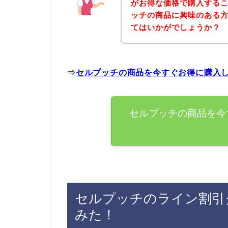
がお得な価格で購入するこ
ッチの商品に興味のある
てはいかがでしょうか？
⇒
セルプッチの商品を今すぐお得に購入
セルプッチの商品を今
セルプッチのライン割引
みた！