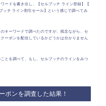
ワードを書き出し、【セルプッチ ライン登録】【
ルプッチ ライン割引セール】という感じで調べてみ
りのキーワードで調べたのですが、残念ながら、セ
引クーポンを配信しているかどうかは分かりません
のことを調べて、もし、セルプッチのラインをみつ
ーポンを調査した結果！