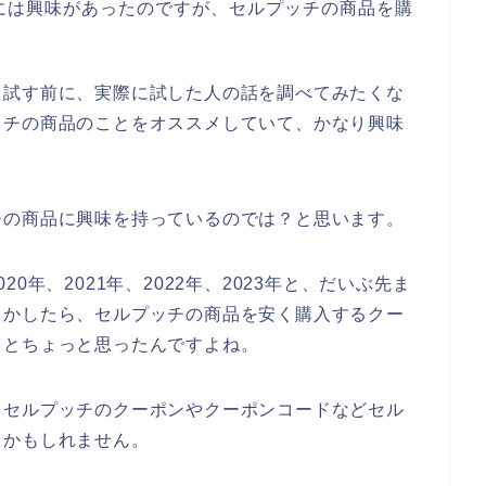
には興味があったのですが、セルプッチの商品を購
て試す前に、実際に試した人の話を調べてみたくな
ッチの商品のことをオススメしていて、かなり興味
チの商品に興味を持っているのでは？と思います。
0年、2021年、2022年、2023年と、だいぶ先ま
しかしたら、セルプッチの商品を安く購入するクー
？とちょっと思ったんですよね。
もセルプッチのクーポンやクーポンコードなどセル
るかもしれません。