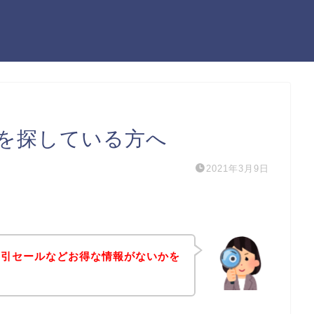
を探している方へ
2021年3月9日
割引セールなどお得な情報がないかを