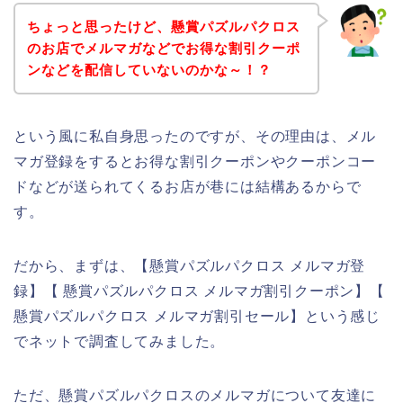
ちょっと思ったけど、懸賞パズルパクロス
のお店でメルマガなどでお得な割引クーポ
ンなどを配信していないのかな～！？
という風に私自身思ったのですが、その理由は、メル
マガ登録をするとお得な割引クーポンやクーポンコー
ドなどが送られてくるお店が巷には結構あるからで
す。
だから、まずは、【懸賞パズルパクロス メルマガ登
録】【 懸賞パズルパクロス メルマガ割引クーポン】【
懸賞パズルパクロス メルマガ割引セール】という感じ
でネットで調査してみました。
ただ、懸賞パズルパクロスのメルマガについて友達に