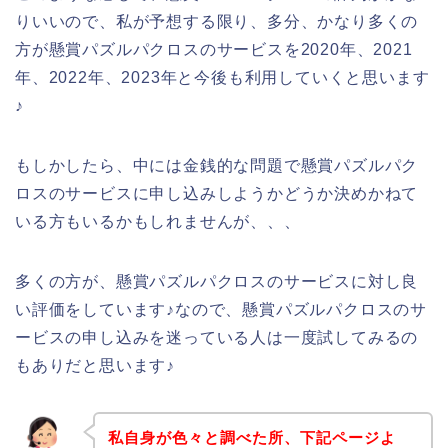
りいいので、私が予想する限り、多分、かなり多くの
方が懸賞パズルパクロスのサービスを2020年、2021
年、2022年、2023年と今後も利用していくと思います
♪
もしかしたら、中には金銭的な問題で懸賞パズルパク
ロスのサービスに申し込みしようかどうか決めかねて
いる方もいるかもしれませんが、、、
多くの方が、懸賞パズルパクロスのサービスに対し良
い評価をしています♪なので、懸賞パズルパクロスのサ
ービスの申し込みを迷っている人は一度試してみるの
もありだと思います♪
私自身が色々と調べた所、下記ページよ