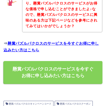
り、懸賞パズルパクロスのサービスがお得
な価格で申し込むことができましたよ♪な
ので、懸賞パズルパクロスのサービスに興
味のある方は下記ページなどを参考にされ
てみてはいかがでしょうか？
⇒
懸賞パズルパクロスのサービスを今すぐお得に申し
込みたい方はこちら
懸賞パズルパクロスのサービスを今すぐ
お得に申し込みたい方はこちら
懸賞パズルパクロスキャンペーンコード
懸賞パズルパクロスクーポン