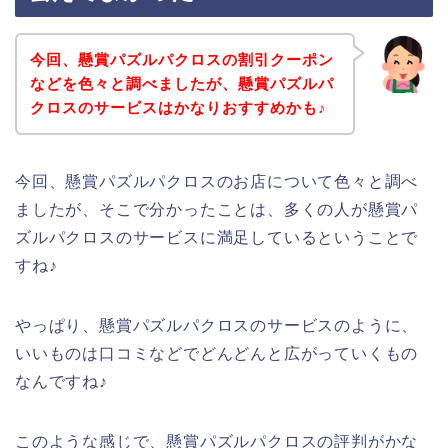
今回、懸賞パズルパクロスの割引クーポン
などを色々と調べましたが、懸賞パズルパ
クロスのサービスはかなりおすすめかも♪
今回、懸賞パズルパクロスのお店について色々と調べ
ましたが、そこで分かったことは、多くの人が懸賞パ
ズルパクロスのサービスに満足しているということで
すね♪
やっぱり、懸賞パズルパクロスのサービスのように、
いいものは口コミなどでどんどんと広がっていくもの
なんですね♪
このような感じで、懸賞パズルパクロスの評判がかな