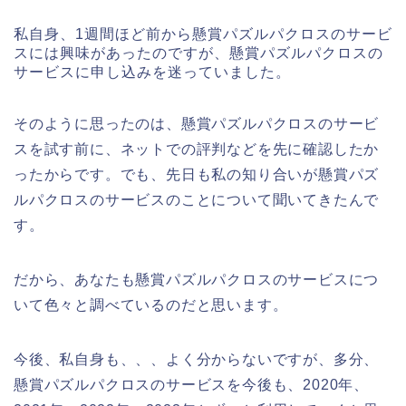
私自身、1週間ほど前から懸賞パズルパクロスのサービ
スには興味があったのですが、懸賞パズルパクロスの
サービスに申し込みを迷っていました。
そのように思ったのは、懸賞パズルパクロスのサービ
スを試す前に、ネットでの評判などを先に確認したか
ったからです。でも、先日も私の知り合いが懸賞パズ
ルパクロスのサービスのことについて聞いてきたんで
す。
だから、あなたも懸賞パズルパクロスのサービスにつ
いて色々と調べているのだと思います。
今後、私自身も、、、よく分からないですが、多分、
懸賞パズルパクロスのサービスを今後も、2020年、