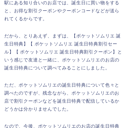
駅にある知り合いのお店では、誕生日に買い物をする
と、お得な割引クーポンやクーポンコードなどが送ら
れてくるからです。
だから、とりあえず、まずは、【ポケットソムリエ 誕
生日特典】【 ポケットソムリエ 誕生日特典割引セー
ル】【 ポケットソムリエ 誕生日特典割引クーポン】と
いう感じで友達と一緒に、ポケットソムリエのお店の
誕生日特典について調べてみることにしました。
ただ、ポケットソムリエの誕生日特典について色々と
調べたのですが、残念ながら、ポケットソムリエのお
店で割引クーポンなどを誕生日特典で配信しているか
どうかは分かりませんでした。
なので、今後、ポケットソムリエのお店の誕生日特典