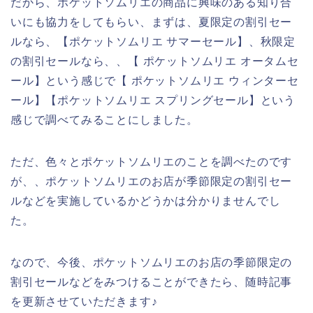
だから、ポケットソムリエの商品に興味のある知り合
いにも協力をしてもらい、まずは、夏限定の割引セー
ルなら、【ポケットソムリエ サマーセール】、秋限定
の割引セールなら、、【 ポケットソムリエ オータムセ
ール】という感じで【 ポケットソムリエ ウィンターセ
ール】【ポケットソムリエ スプリングセール】という
感じで調べてみることにしました。
ただ、色々とポケットソムリエのことを調べたのです
が、、ポケットソムリエのお店が季節限定の割引セー
ルなどを実施しているかどうかは分かりませんでし
た。
なので、今後、ポケットソムリエのお店の季節限定の
割引セールなどをみつけることができたら、随時記事
を更新させていただきます♪