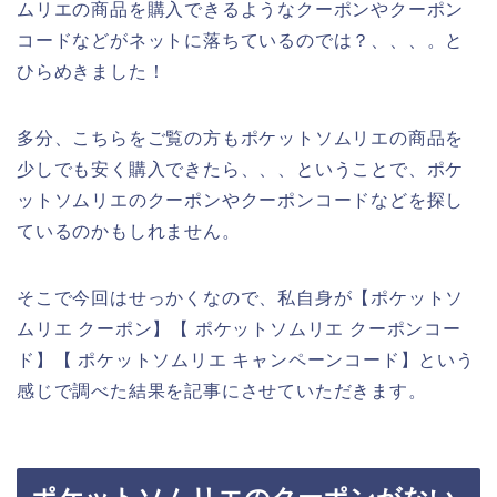
ムリエの商品を購入できるようなクーポンやクーポン
コードなどがネットに落ちているのでは？、、、。と
ひらめきました！
多分、こちらをご覧の方もポケットソムリエの商品を
少しでも安く購入できたら、、、ということで、ポケ
ットソムリエのクーポンやクーポンコードなどを探し
ているのかもしれません。
そこで今回はせっかくなので、私自身が【ポケットソ
ムリエ クーポン】【 ポケットソムリエ クーポンコー
ド】【 ポケットソムリエ キャンペーンコード】という
感じで調べた結果を記事にさせていただきます。