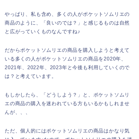
やっぱり、私も含め、多くの人がポケットソムリエの
商品のように、「良いのでは？」と感じるものは自然
と広がっていくものなんですね♪
だからポケットソムリエの商品を購入しようと考えて
いる多くの人がポケットソムリエの商品を2020年、
2021年、2022年、2023年と今後も利用していくので
は？と考えています。
もしかしたら、「どうしよう？」と、ポケットソムリ
エの商品の購入を迷われている方もいるかもしれませ
んが、、、
ただ、個人的にはポケットソムリエの商品はかなり気