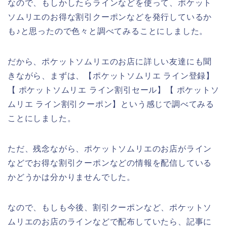
なので、もしかしたらラインなどを使って、ポケット
ソムリエのお得な割引クーポンなどを発行しているか
も♪と思ったので色々と調べてみることにしました。
だから、ポケットソムリエのお店に詳しい友達にも聞
きながら、まずは、【ポケットソムリエ ライン登録】
【 ポケットソムリエ ライン割引セール】【 ポケットソ
ムリエ ライン割引クーポン】という感じで調べてみる
ことにしました。
ただ、残念ながら、ポケットソムリエのお店がライン
などでお得な割引クーポンなどの情報を配信している
かどうかは分かりませんでした。
なので、もしも今後、割引クーポンなど、ポケットソ
ムリエのお店のラインなどで配布していたら、記事に