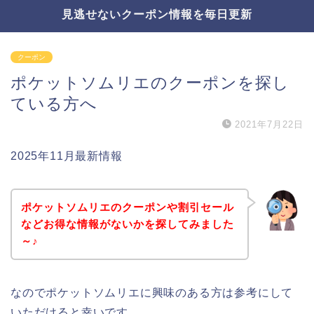
見逃せないクーポン情報を毎日更新
クーポン
ポケットソムリエのクーポンを探し
ている方へ
2021年7月22日
2025年11月最新情報
ポケットソムリエのクーポンや割引セール
などお得な情報がないかを探してみました
～♪
なのでポケットソムリエに興味のある方は参考にして
いただけると幸いです。