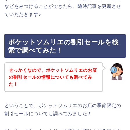
などをみつけることができたら、随時記事を更新させ
ていただきます♪
ポケットソムリエの割引セールを検
索で調べてみた！
せっかくなので、ポケットソムリエのお店
の割引セールの情報についても調べてみ
た！
ということで、ポケットソムリエのお店の季節限定の
割引セールについても調べてみました！