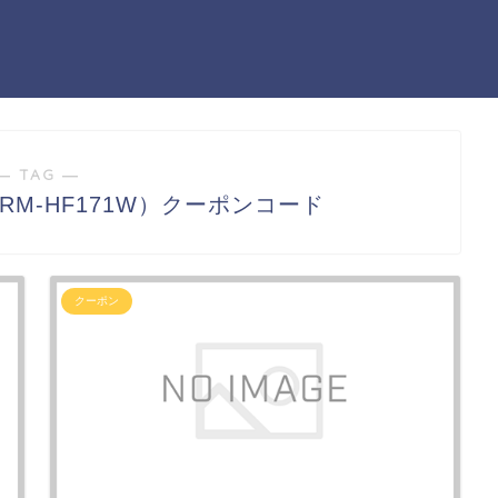
― TAG ―
M-HF171W）クーポンコード
クーポン